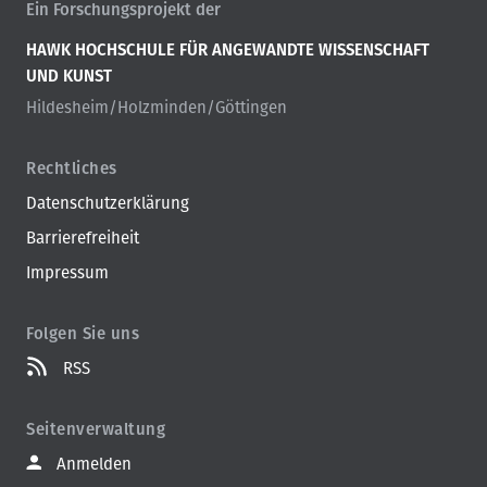
Ein Forschungsprojekt der
d
n
HAWK HOCHSCHULE FÜR ANGEWANDTE WISSENSCHAFT
a
UND KUNST
v
Hildesheim/Holzminden/Göttingen
i
g
a
Rechtliches
t
Datenschutzerklärung
i
Barrierefreiheit
o
n
Impressum
Folgen Sie uns
RSS
Seitenverwaltung
Anmelden