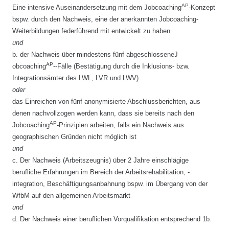
AP
Eine intensive Auseinandersetzung mit dem
Jobcoaching
-Konzept
bspw. durch den Nachweis, eine der anerkannten Jobcoaching-
Weiterbildungen federführend mit entwickelt zu haben.
und
b.
der Nachweis über mindestens fünf abgeschlossene
J
AP
obcoaching
-
-Fälle (Bestätigung durch die Inklusions- bzw.
Integrationsämter des LWL, LVR und LWV)
oder
das Einreichen von fünf anonymisierte Abschlussberichten, aus
denen nachvollzogen werden kann, dass sie bereits nach den
AP
Jobcoaching
-Prinzipien arbeiten, falls ein Nachweis aus
geographischen Gründen nicht möglich ist
und
c.
Der Nachweis (Arbeitszeugnis) über 2 Jahre einschlägige
berufliche Erfahrungen im Bereich der Arbeitsrehabilitation, -
integration, Beschäftigungsanbahnung bspw. im Übergang von der
WfbM auf den allgemeinen Arbeitsmarkt
und
d.
Der Nachweis einer beruflichen Vorqualifikation entsprechend 1b.