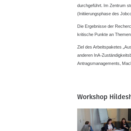
i
durchgeführt. Im Zentrum st
g
(Initiierungsphase des Jobc
a
Die Ergebnisse der Recherc
t
kritische Punkte an Thement
i
o
Ziel des Arbeitspaketes „Au
n
anderen InA-Zuständigkeitsb
Antragsmanagements, Machin
Workshop Hildes