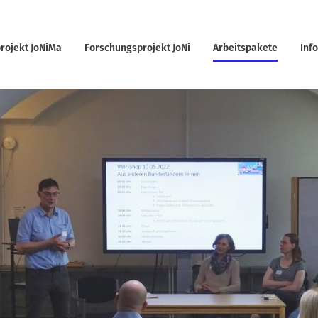
rojekt JoNiMa
Forschungsprojekt JoNi
Arbeitspakete
Inf