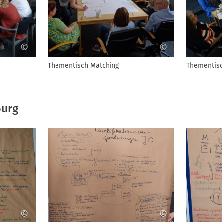
©
©
Thementisch Matching
Thementisc
burg
©
©