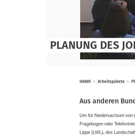
PLANUNG DES J
P
HAWK
Arbeitspakete
P
f
a
Aus anderen Bun
d
n
Um für Niedersachsen von 
a
Fragebogen oder Telefonint
v
Lippe (LWL), des Landschaf